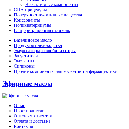
Все активные компоненты
СПА процедуры
Поверхностно-активные вещества
Консерванты
Поликватерниумы
Глицерин, пропиленгликоль
Вазелиновое масло
Продукты пчеловодства
Эмульгаторы, солюбилизаторы
Загустители
Эмоленты
Силиконы
Прочие компоненты для косметики и фармацевтики
Эфирные масла
О нас
Производители
Оптовым клиентам
Оплата и доставка
Контакты