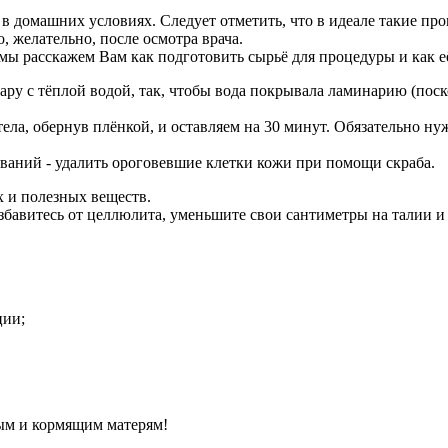
в домашних условиях. Следует отметить, что в идеале такие пр
 желательно, после осмотра врача.
мы расскажем Вам как подготовить сырьё для процедуры и как е
тару с тёплой водой, так, чтобы вода покрывала ламинарию (пос
ла, обернув плёнкой, и оставляем на 30 минут. Обязательно ну
ваний - удалить ороговевшие клетки кожи при помощи скраба.
 и полезных веществ.
бавитесь от целлюлита, уменьшите свои сантиметры на талии и б
ции;
ым и кормящим матерям!