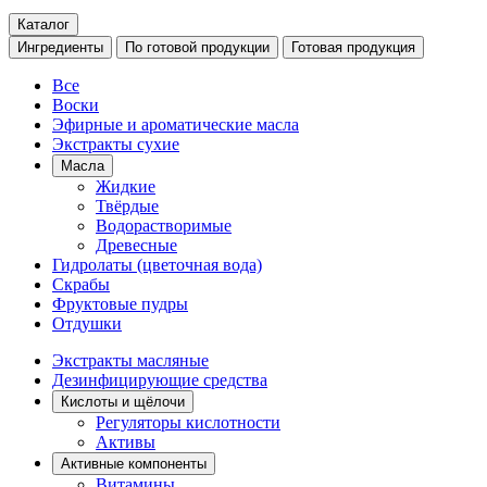
Каталог
Ингредиенты
По готовой продукции
Готовая продукция
Все
Воски
Эфирные и ароматические масла
Экстракты сухие
Масла
Жидкие
Твёрдые
Водорастворимые
Древесные
Гидролаты (цветочная вода)
Скрабы
Фруктовые пудры
Отдушки
Экстракты масляные
Дезинфицирующие средства
Кислоты и щёлочи
Регуляторы кислотности
Активы
Активные компоненты
Витамины