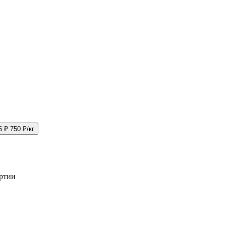
5 ₽
750 ₽/кг
артии