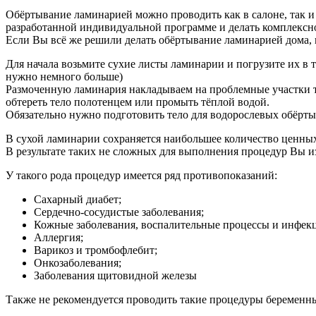
Обёртывание ламинарией можно проводить как в салоне, так и 
разработанной индивидуальной программе и делать комплексно,
Если Вы всё же решили делать обёртывание ламинарией дома, 
Для начала возьмите сухие листы ламинарии и погрузите их в 
нужно немного больше)
Размоченную ламинария накладываем на проблемные участки те
обтереть тело полотенцем или промыть тёплой водой.
Обязательно нужно подготовить тело для водорослевых обёрты
В сухой ламинарии сохраняется наибольшее количество ценных
В результате таких не сложных для выполнения процедур Вы из
У такого рода процедур имеется ряд противопоказаний:
Сахарный диабет;
Сердечно-сосудистые заболевания;
Кожные заболевания, воспалительные процессы и инфек
Аллергия;
Варикоз и тромбофлебит;
Онкозаболевания;
Заболевания щитовидной железы
Также не рекомендуется проводить такие процедуры беременн