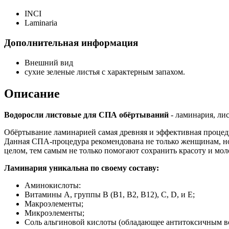
INCI
Laminaria
Дополнительная информация
Внешний вид
сухие зеленые листья с характерным запахом.
Описание
Водоросли листовые для СПА обёртываний
- ламинария, лис
Обёртывание ламинарией самая древняя и эффективная процед
Данная СПА-процедура рекомендована не только женщинам, но
целом, тем самым не только помогают сохранить красоту и мол
Ламинария уникальна по своему составу:
Аминокислоты:
Витамины А, группы В (В1, В2, В12), С, D, и Е;
Макроэлементы;
Микроэлементы;
Соль альгиновой кислоты (обладающее антитоксичным во