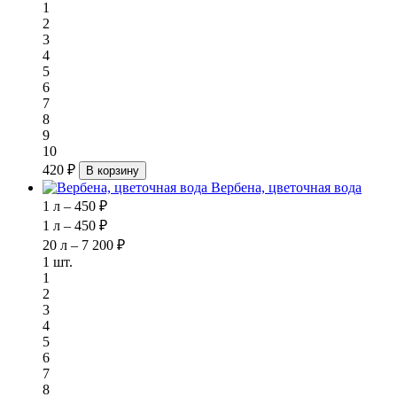
1
2
3
4
5
6
7
8
9
10
420 ₽
В корзину
Вербена, цветочная вода
1 л – 450 ₽
1 л – 450 ₽
20 л – 7 200 ₽
1 шт.
1
2
3
4
5
6
7
8