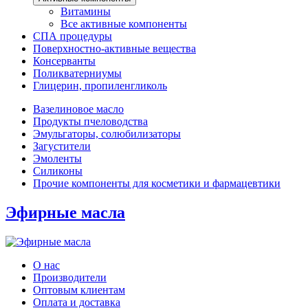
Витамины
Все активные компоненты
СПА процедуры
Поверхностно-активные вещества
Консерванты
Поликватерниумы
Глицерин, пропиленгликоль
Вазелиновое масло
Продукты пчеловодства
Эмульгаторы, солюбилизаторы
Загустители
Эмоленты
Силиконы
Прочие компоненты для косметики и фармацевтики
Эфирные масла
О нас
Производители
Оптовым клиентам
Оплата и доставка