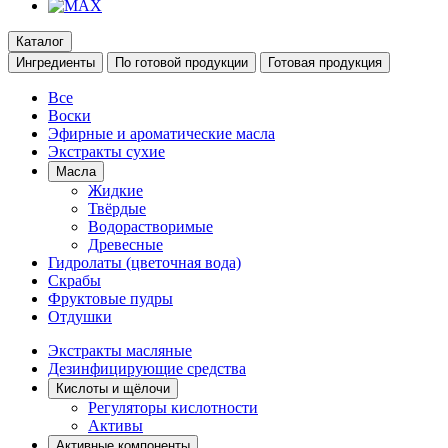
Каталог
Ингредиенты
По готовой продукции
Готовая продукция
Все
Воски
Эфирные и ароматические масла
Экстракты сухие
Масла
Жидкие
Твёрдые
Водорастворимые
Древесные
Гидролаты (цветочная вода)
Скрабы
Фруктовые пудры
Отдушки
Экстракты масляные
Дезинфицирующие средства
Кислоты и щёлочи
Регуляторы кислотности
Активы
Активные компоненты