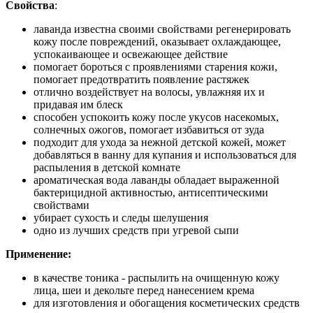
Свойства
:
лаванда известна своими свойствами регенерировать
кожу после повреждений, оказывает охлаждающее,
успокаивающее и освежающее действие
помогает бороться с проявлениями старения кожи,
помогает предотвратить появление растяжек
отлично воздействует на волосы, увлажняя их и
придавая им блеск
способен успокоить кожу после укусов насекомых,
солнечных ожогов, помогает избавиться от зуда
подходит для ухода за нежной детской кожей, может
добавляться в ванну для купания и использоваться для
распыления в детской комнате
ароматическая вода лаванды обладает выраженной
бактерицидной активностью, антисептическими
свойствами
убирает сухость и следы шелушения
одно из лучших средств при угревой сыпи
Применение:
в качестве
тоника
- распылить на очищенную кожу
лица, шеи и декольте перед нанесением крема
для
изготовления
и
обогащения
косметических средств