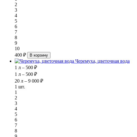
2
3
4
5
6
7
8
9
10
400 ₽
В корзину
Черемуха, цветочная вода
1 л – 500 ₽
1 л – 500 ₽
20 л – 9 000 ₽
1 шт.
1
2
3
4
5
6
7
8
9