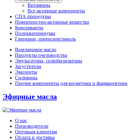
Витамины
Все активные компоненты
СПА процедуры
Поверхностно-активные вещества
Консерванты
Поликватерниумы
Глицерин, пропиленгликоль
Вазелиновое масло
Продукты пчеловодства
Эмульгаторы, солюбилизаторы
Загустители
Эмоленты
Силиконы
Прочие компоненты для косметики и фармацевтики
Эфирные масла
О нас
Производители
Оптовым клиентам
Оплата и доставка