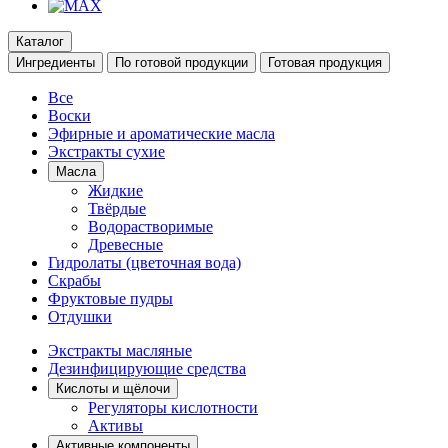
Каталог
Ингредиенты
По готовой продукции
Готовая продукция
Все
Воски
Эфирные и ароматические масла
Экстракты сухие
Масла
Жидкие
Твёрдые
Водорастворимые
Древесные
Гидролаты (цветочная вода)
Скрабы
Фруктовые пудры
Отдушки
Экстракты масляные
Дезинфицирующие средства
Кислоты и щёлочи
Регуляторы кислотности
Активы
Активные компоненты