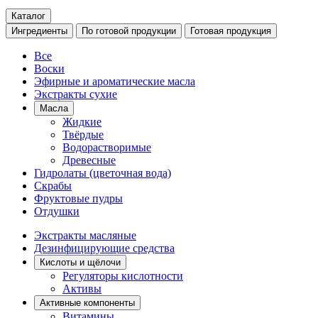
Каталог
Ингредиенты
По готовой продукции
Готовая продукция
Все
Воски
Эфирные и ароматические масла
Экстракты сухие
Масла
Жидкие
Твёрдые
Водорастворимые
Древесные
Гидролаты (цветочная вода)
Скрабы
Фруктовые пудры
Отдушки
Экстракты масляные
Дезинфицирующие средства
Кислоты и щёлочи
Регуляторы кислотности
Активы
Активные компоненты
Витамины