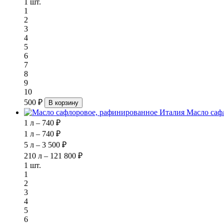
1 шт.
1
2
3
4
5
6
7
8
9
10
500 ₽
В корзину
Масло саф
1 л – 740 ₽
1 л – 740 ₽
5 л – 3 500 ₽
210 л – 121 800 ₽
1 шт.
1
2
3
4
5
6