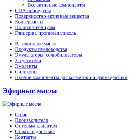
Все активные компоненты
СПА процедуры
Поверхностно-активные вещества
Консерванты
Поликватерниумы
Глицерин, пропиленгликоль
Вазелиновое масло
Продукты пчеловодства
Эмульгаторы, солюбилизаторы
Загустители
Эмоленты
Силиконы
Прочие компоненты для косметики и фармацевтики
Эфирные масла
О нас
Производители
Оптовым клиентам
Оплата и доставка
Контакты