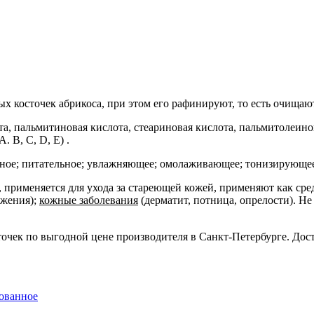
х косточек абрикоса, при этом его рафинируют, то есть очищаю
та, пальмитиновая кислота, стеариновая кислота, пальмитолеино
 (A. B, C, D, E) .
ное; питательное; увлажняющее; омолаживающее; тонизирующее
применяется для ухода за стареющей кожей, применяют как сред
ажения);
кожные заболевания
(дерматит, потница, опрелости). Не
точек по выгодной цене производителя в Санкт-Петербурге. Дост
ованное