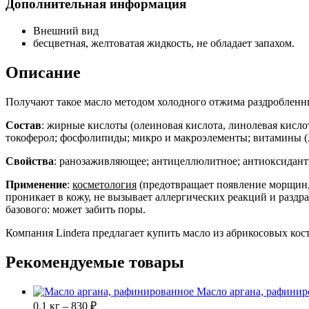
Дополнительная информация
Внешний вид
бесцветная, желтоватая жидкость, не обладает запахом.
Описание
Получают такое масло методом холодного отжима раздробленны
С
остав
: жирные кислоты (олеиновая кислота, линолевая кисло
токоферол; фосфолипиды; микро и макроэлементы; витамины
Свойства
: ранозаживляющее; антицеллюлитное; антиоксидант
Применение
:
косметология
(предотвращает появление морщин, 
проникает в кожу, не вызывает аллергических реакций и раздр
базового: может забить поры.
Компания Lindera предлагает купить масло из абрикосовых кос
Рекомендуемые товары
Масло аргана, рафинир
0.1 кг – 830 ₽