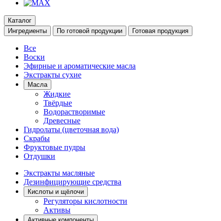
Каталог
Ингредиенты
По готовой продукции
Готовая продукция
Все
Воски
Эфирные и ароматические масла
Экстракты сухие
Масла
Жидкие
Твёрдые
Водорастворимые
Древесные
Гидролаты (цветочная вода)
Скрабы
Фруктовые пудры
Отдушки
Экстракты масляные
Дезинфицирующие средства
Кислоты и щёлочи
Регуляторы кислотности
Активы
Активные компоненты