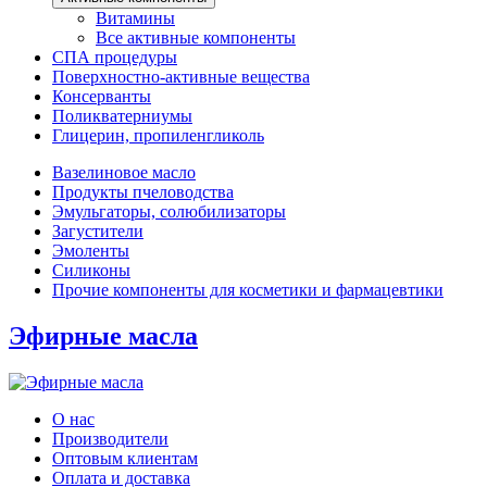
Витамины
Все активные компоненты
СПА процедуры
Поверхностно-активные вещества
Консерванты
Поликватерниумы
Глицерин, пропиленгликоль
Вазелиновое масло
Продукты пчеловодства
Эмульгаторы, солюбилизаторы
Загустители
Эмоленты
Силиконы
Прочие компоненты для косметики и фармацевтики
Эфирные масла
О нас
Производители
Оптовым клиентам
Оплата и доставка