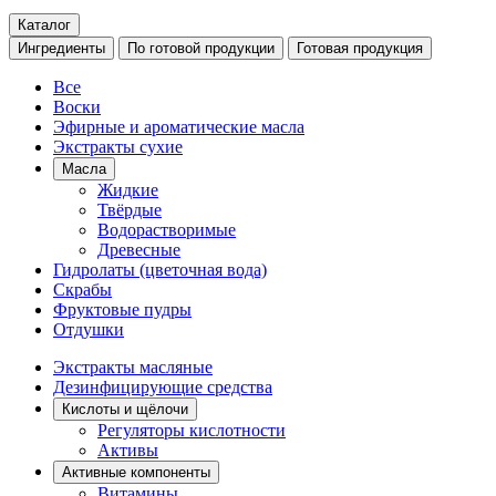
Каталог
Ингредиенты
По готовой продукции
Готовая продукция
Все
Воски
Эфирные и ароматические масла
Экстракты сухие
Масла
Жидкие
Твёрдые
Водорастворимые
Древесные
Гидролаты (цветочная вода)
Скрабы
Фруктовые пудры
Отдушки
Экстракты масляные
Дезинфицирующие средства
Кислоты и щёлочи
Регуляторы кислотности
Активы
Активные компоненты
Витамины