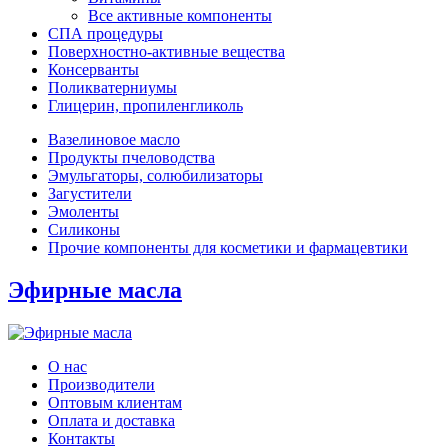
Все активные компоненты
СПА процедуры
Поверхностно-активные вещества
Консерванты
Поликватерниумы
Глицерин, пропиленгликоль
Вазелиновое масло
Продукты пчеловодства
Эмульгаторы, солюбилизаторы
Загустители
Эмоленты
Силиконы
Прочие компоненты для косметики и фармацевтики
Эфирные масла
О нас
Производители
Оптовым клиентам
Оплата и доставка
Контакты