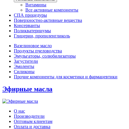
Витамины
Все активные компоненты
СПА процедуры
Поверхностно-активные вещества
Консерванты
Поликватерниумы
Глицерин, пропиленгликоль
Вазелиновое масло
Продукты пчеловодства
Эмульгаторы, солюбилизаторы
Загустители
Эмоленты
Силиконы
Прочие компоненты для косметики и фармацевтики
Эфирные масла
О нас
Производители
Оптовым клиентам
Оплата и доставка