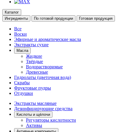
Каталог
Ингредиенты
По готовой продукции
Готовая продукция
Все
Воски
Эфирные и ароматические масла
Экстракты сухие
Масла
Жидкие
Твёрдые
Водорастворимые
Древесные
Гидролаты (цветочная вода)
Скрабы
Фруктовые пудры
Отдушки
Экстракты масляные
Дезинфицирующие средства
Кислоты и щёлочи
Регуляторы кислотности
Активы
Активные компоненты