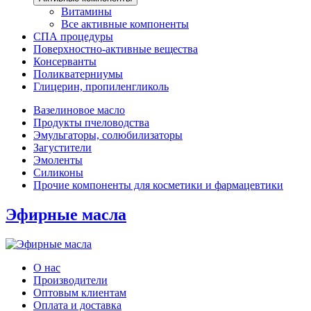
Витамины
Все активные компоненты
СПА процедуры
Поверхностно-активные вещества
Консерванты
Поликватерниумы
Глицерин, пропиленгликоль
Вазелиновое масло
Продукты пчеловодства
Эмульгаторы, солюбилизаторы
Загустители
Эмоленты
Силиконы
Прочие компоненты для косметики и фармацевтики
Эфирные масла
О нас
Производители
Оптовым клиентам
Оплата и доставка