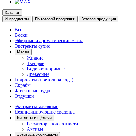
Каталог
Ингредиенты
По готовой продукции
Готовая продукция
Все
Воски
Эфирные и ароматические масла
Экстракты сухие
Масла
Жидкие
Твёрдые
Водорастворимые
Древесные
Гидролаты (цветочная вода)
Скрабы
Фруктовые пудры
Отдушки
Экстракты масляные
Дезинфицирующие средства
Кислоты и щёлочи
Регуляторы кислотности
Активы
Активные компоненты