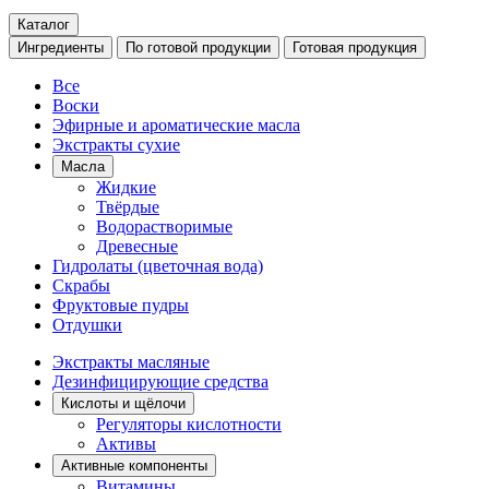
Каталог
Ингредиенты
По готовой продукции
Готовая продукция
Все
Воски
Эфирные и ароматические масла
Экстракты сухие
Масла
Жидкие
Твёрдые
Водорастворимые
Древесные
Гидролаты (цветочная вода)
Скрабы
Фруктовые пудры
Отдушки
Экстракты масляные
Дезинфицирующие средства
Кислоты и щёлочи
Регуляторы кислотности
Активы
Активные компоненты
Витамины