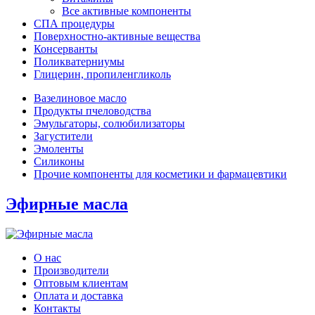
Все активные компоненты
СПА процедуры
Поверхностно-активные вещества
Консерванты
Поликватерниумы
Глицерин, пропиленгликоль
Вазелиновое масло
Продукты пчеловодства
Эмульгаторы, солюбилизаторы
Загустители
Эмоленты
Силиконы
Прочие компоненты для косметики и фармацевтики
Эфирные масла
О нас
Производители
Оптовым клиентам
Оплата и доставка
Контакты