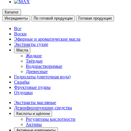
Каталог
Ингредиенты
По готовой продукции
Готовая продукция
Все
Воски
Эфирные и ароматические масла
Экстракты сухие
Масла
Жидкие
Твёрдые
Водорастворимые
Древесные
Гидролаты (цветочная вода)
Скрабы
Фруктовые пудры
Отдушки
Экстракты масляные
Дезинфицирующие средства
Кислоты и щёлочи
Регуляторы кислотности
Активы
Активные компоненты