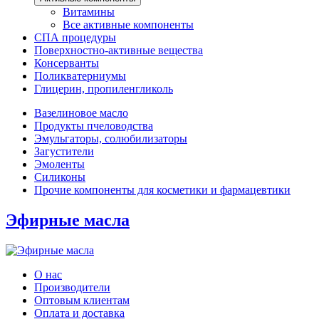
Витамины
Все активные компоненты
СПА процедуры
Поверхностно-активные вещества
Консерванты
Поликватерниумы
Глицерин, пропиленгликоль
Вазелиновое масло
Продукты пчеловодства
Эмульгаторы, солюбилизаторы
Загустители
Эмоленты
Силиконы
Прочие компоненты для косметики и фармацевтики
Эфирные масла
О нас
Производители
Оптовым клиентам
Оплата и доставка