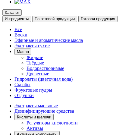
Каталог
Ингредиенты
По готовой продукции
Готовая продукция
Все
Воски
Эфирные и ароматические масла
Экстракты сухие
Масла
Жидкие
Твёрдые
Водорастворимые
Древесные
Гидролаты (цветочная вода)
Скрабы
Фруктовые пудры
Отдушки
Экстракты масляные
Дезинфицирующие средства
Кислоты и щёлочи
Регуляторы кислотности
Активы
Активные компоненты