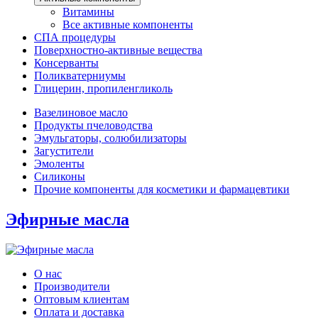
Витамины
Все активные компоненты
СПА процедуры
Поверхностно-активные вещества
Консерванты
Поликватерниумы
Глицерин, пропиленгликоль
Вазелиновое масло
Продукты пчеловодства
Эмульгаторы, солюбилизаторы
Загустители
Эмоленты
Силиконы
Прочие компоненты для косметики и фармацевтики
Эфирные масла
О нас
Производители
Оптовым клиентам
Оплата и доставка