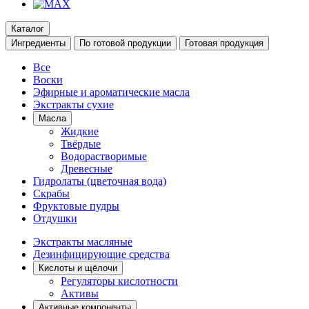
Каталог
Ингредиенты
По готовой продукции
Готовая продукция
Все
Воски
Эфирные и ароматические масла
Экстракты сухие
Масла
Жидкие
Твёрдые
Водорастворимые
Древесные
Гидролаты (цветочная вода)
Скрабы
Фруктовые пудры
Отдушки
Экстракты масляные
Дезинфицирующие средства
Кислоты и щёлочи
Регуляторы кислотности
Активы
Активные компоненты