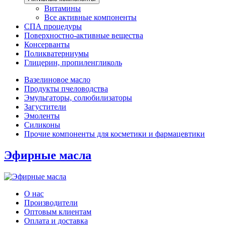
Витамины
Все активные компоненты
СПА процедуры
Поверхностно-активные вещества
Консерванты
Поликватерниумы
Глицерин, пропиленгликоль
Вазелиновое масло
Продукты пчеловодства
Эмульгаторы, солюбилизаторы
Загустители
Эмоленты
Силиконы
Прочие компоненты для косметики и фармацевтики
Эфирные масла
О нас
Производители
Оптовым клиентам
Оплата и доставка