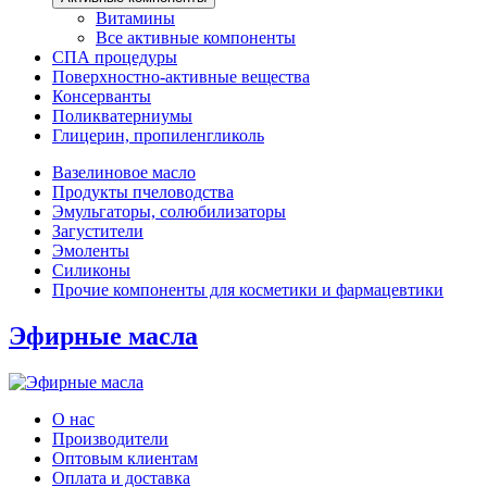
Витамины
Все активные компоненты
СПА процедуры
Поверхностно-активные вещества
Консерванты
Поликватерниумы
Глицерин, пропиленгликоль
Вазелиновое масло
Продукты пчеловодства
Эмульгаторы, солюбилизаторы
Загустители
Эмоленты
Силиконы
Прочие компоненты для косметики и фармацевтики
Эфирные масла
О нас
Производители
Оптовым клиентам
Оплата и доставка