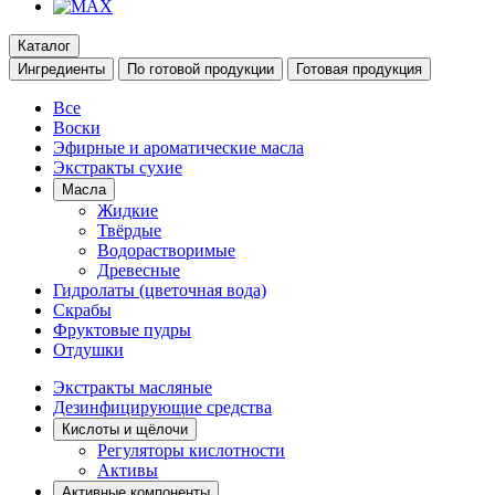
Каталог
Ингредиенты
По готовой продукции
Готовая продукция
Все
Воски
Эфирные и ароматические масла
Экстракты сухие
Масла
Жидкие
Твёрдые
Водорастворимые
Древесные
Гидролаты (цветочная вода)
Скрабы
Фруктовые пудры
Отдушки
Экстракты масляные
Дезинфицирующие средства
Кислоты и щёлочи
Регуляторы кислотности
Активы
Активные компоненты