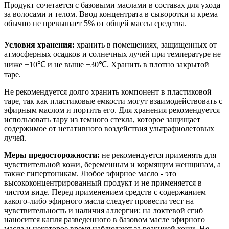
Продукт сочетается с базовыми маслами в составах для ухода
за волосами и телом. Ввод концентрата в сыворотки и крема
обычно не превышает 5% от общей массы средства.
Условия хранения:
хранить в помещениях, защищенных от
атмосферных осадков и солнечных лучей при температуре не
ниже +10℃ и не выше +30℃. Хранить в плотно закрытой
таре.
Не рекомендуется долго хранить компонент в пластиковой
таре, так как пластиковые емкости могут взаимодействовать с
эфирным маслом и портить его. Для хранения рекомендуется
использовать тару из темного стекла, которое защищает
содержимое от негативного воздействия ультрафиолетовых
лучей.
Меры предосторожности:
не рекомендуется применять для
чувствительной кожи, беременным и кормящим женщинам, а
также гипертоникам. Любое эфирное масло - это
высококонцентрированный продукт и не применяется в
чистом виде. Перед применением средств с содержанием
какого-либо эфирного масла следует провести тест на
чувствительность и наличия аллергии: на локтевой сгиб
наносится капля разведенного в базовом масле эфирного
масла и некоторое время наблюдают за реакцией кожи. Не