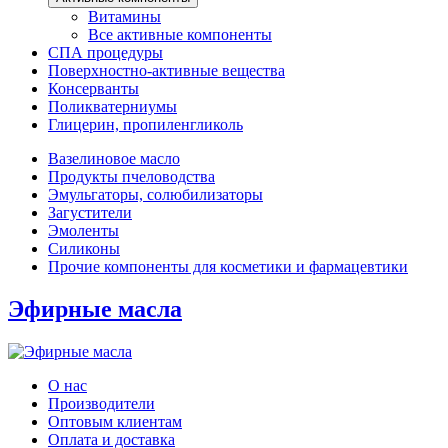
Витамины
Все активные компоненты
СПА процедуры
Поверхностно-активные вещества
Консерванты
Поликватерниумы
Глицерин, пропиленгликоль
Вазелиновое масло
Продукты пчеловодства
Эмульгаторы, солюбилизаторы
Загустители
Эмоленты
Силиконы
Прочие компоненты для косметики и фармацевтики
Эфирные масла
О нас
Производители
Оптовым клиентам
Оплата и доставка