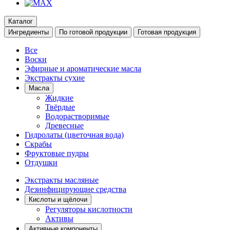
Каталог
Ингредиенты
По готовой продукции
Готовая продукция
Все
Воски
Эфирные и ароматические масла
Экстракты сухие
Масла
Жидкие
Твёрдые
Водорастворимые
Древесные
Гидролаты (цветочная вода)
Скрабы
Фруктовые пудры
Отдушки
Экстракты масляные
Дезинфицирующие средства
Кислоты и щёлочи
Регуляторы кислотности
Активы
Активные компоненты