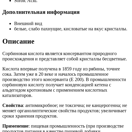
Sorbic Acid.
Дополнительная информация
Внешний вид
белые, слабо пахнущие, кисловатые на вкус кристаллы.
Описание
Сорбиновая кислота является консервантом природного
происхождения и представляет собой кристаллы бесцветные.
Кислота впервые получена в 1859 году из рябины, точнее
сока. Затем уже в 20 веке и началось промышленное
производство этого консерванта (Е 200). В промышленности
сорбиновую кислоту получает конденсацией кетена с
альдегидом кротоновым с применением кислотных
катализаторов.
Свойства
: антимикробное; не токсична; не канцерогенна; не
меняет органолиптические свойства продуктов; увеличивает
сроки хранения продуктов.
Применение
: пищевая промышленность (при производстве
продуктов питания в качестве пищевой добавки,