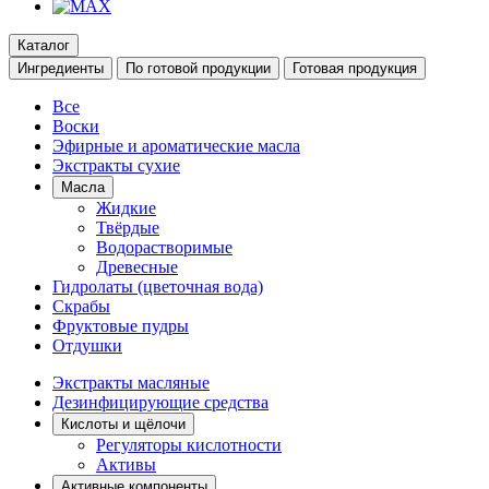
Каталог
Ингредиенты
По готовой продукции
Готовая продукция
Все
Воски
Эфирные и ароматические масла
Экстракты сухие
Масла
Жидкие
Твёрдые
Водорастворимые
Древесные
Гидролаты (цветочная вода)
Скрабы
Фруктовые пудры
Отдушки
Экстракты масляные
Дезинфицирующие средства
Кислоты и щёлочи
Регуляторы кислотности
Активы
Активные компоненты