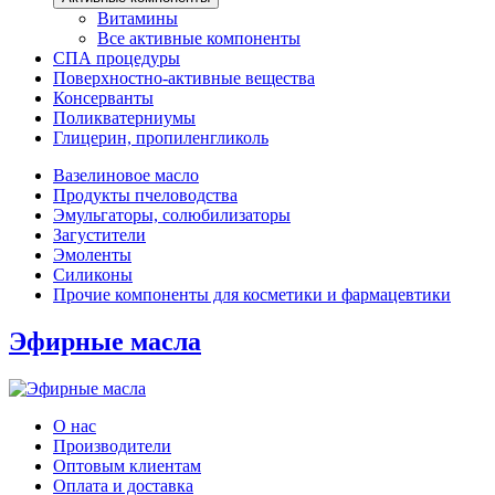
Витамины
Все активные компоненты
СПА процедуры
Поверхностно-активные вещества
Консерванты
Поликватерниумы
Глицерин, пропиленгликоль
Вазелиновое масло
Продукты пчеловодства
Эмульгаторы, солюбилизаторы
Загустители
Эмоленты
Силиконы
Прочие компоненты для косметики и фармацевтики
Эфирные масла
О нас
Производители
Оптовым клиентам
Оплата и доставка