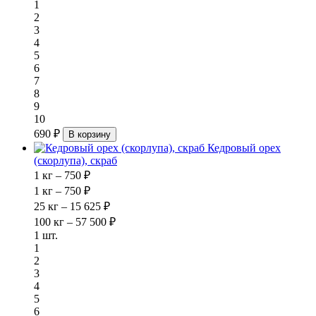
1
2
3
4
5
6
7
8
9
10
690 ₽
В корзину
Кедровый орех
(скорлупа), скраб
1 кг – 750 ₽
1 кг – 750 ₽
25 кг – 15 625 ₽
100 кг – 57 500 ₽
1 шт.
1
2
3
4
5
6