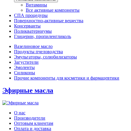
Витамины
Все активные компоненты
СПА процедуры
Поверхностно-активные вещества
Консерванты
Поликватерниумы
Глицерин, пропиленгликоль
Вазелиновое масло
Продукты пчеловодства
Эмульгаторы, солюбилизаторы
Загустители
Эмоленты
Силиконы
Прочие компоненты для косметики и фармацевтики
Эфирные масла
О нас
Производители
Оптовым клиентам
Оплата и доставка