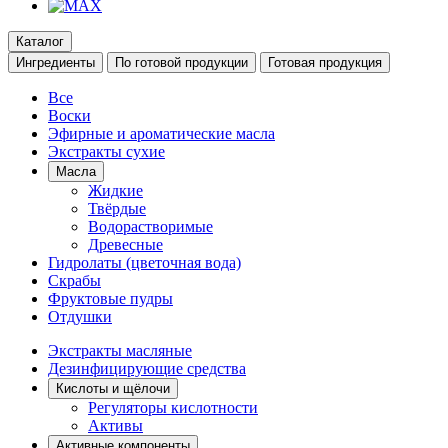
Каталог
Ингредиенты
По готовой продукции
Готовая продукция
Все
Воски
Эфирные и ароматические масла
Экстракты сухие
Масла
Жидкие
Твёрдые
Водорастворимые
Древесные
Гидролаты (цветочная вода)
Скрабы
Фруктовые пудры
Отдушки
Экстракты масляные
Дезинфицирующие средства
Кислоты и щёлочи
Регуляторы кислотности
Активы
Активные компоненты