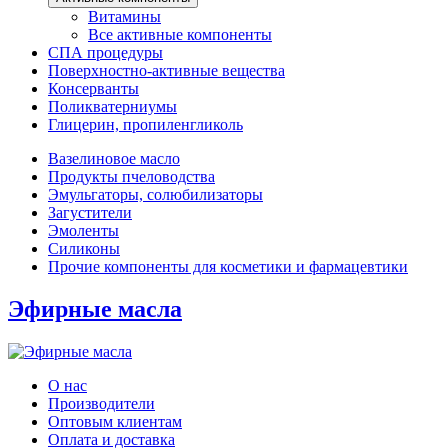
Витамины
Все активные компоненты
СПА процедуры
Поверхностно-активные вещества
Консерванты
Поликватерниумы
Глицерин, пропиленгликоль
Вазелиновое масло
Продукты пчеловодства
Эмульгаторы, солюбилизаторы
Загустители
Эмоленты
Силиконы
Прочие компоненты для косметики и фармацевтики
Эфирные масла
О нас
Производители
Оптовым клиентам
Оплата и доставка