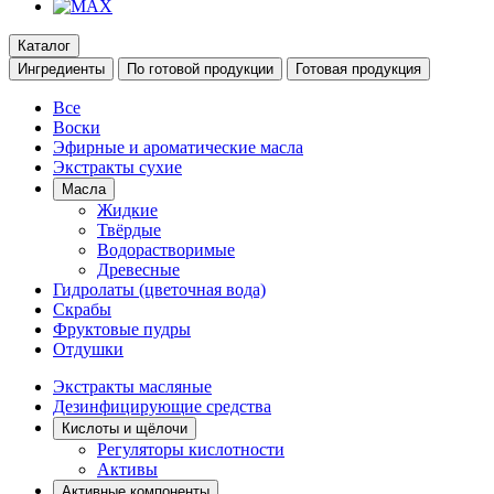
Каталог
Ингредиенты
По готовой продукции
Готовая продукция
Все
Воски
Эфирные и ароматические масла
Экстракты сухие
Масла
Жидкие
Твёрдые
Водорастворимые
Древесные
Гидролаты (цветочная вода)
Скрабы
Фруктовые пудры
Отдушки
Экстракты масляные
Дезинфицирующие средства
Кислоты и щёлочи
Регуляторы кислотности
Активы
Активные компоненты