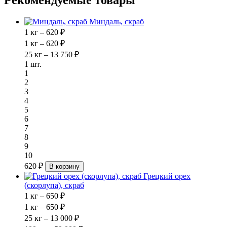
Рекомендуемые товары
Миндаль, скраб
1 кг – 620 ₽
1 кг – 620 ₽
25 кг – 13 750 ₽
1 шт.
1
2
3
4
5
6
7
8
9
10
620 ₽
В корзину
Грецкий орех
(скорлупа), скраб
1 кг – 650 ₽
1 кг – 650 ₽
25 кг – 13 000 ₽