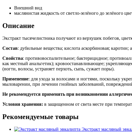
Внешний вид
маслянистая жидкость от светло-зелёного до зелёного цве
Описание
Экстракт тысячелистника получают из верхушек побегов, цветк
Состав
: дубильные вещества; кислота аскорбиновая; каротин;
Свойства
: противовоспалительное; бактерицидное; противоалл
как местный анальгетик); кровоостанавливающее; укрепляющее 
(ногти, волосы, устраняет перхоть, сыпь, сужает поры).
Применение
: для ухода за волосами и ногтями, поскольку укр
мыловарении, при лечении гнойных заболеваний, повреждений н
Не рекомендуется применять при возникновении аллергиче
Условия хранения:
в защищенном от света месте при температу
Рекомендуемые товары
Экстракт масляный эвка