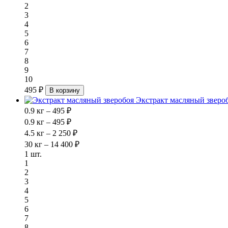
2
3
4
5
6
7
8
9
10
495 ₽
В корзину
Экстракт масляный зверо
0.9 кг – 495 ₽
0.9 кг – 495 ₽
4.5 кг – 2 250 ₽
30 кг – 14 400 ₽
1 шт.
1
2
3
4
5
6
7
8