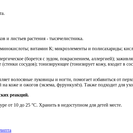
та.
ов и листьев растения - тысячелистника.
 аминокислоты; витамин К; микроэлементы и полисахариды; кисл
ергическое (борется с зудом, покраснением, аллергией); заживля
(стенки сосудов); тонизирующее (тонизирует кожу, входит в со
епляет волосяные луковицы и ногти, помогает избавиться от перх
а коже и ожогов (экзема, фурункулёз). Также подходит для ухо
ских реакций.
ре от 10 до 25 °С. Хранить в недоступном для детей месте.
липта