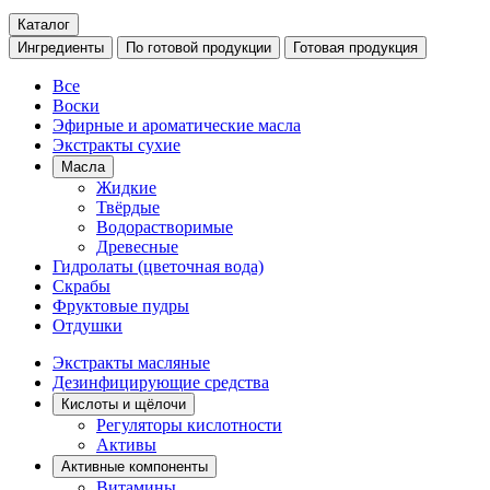
Каталог
Ингредиенты
По готовой продукции
Готовая продукция
Все
Воски
Эфирные и ароматические масла
Экстракты сухие
Масла
Жидкие
Твёрдые
Водорастворимые
Древесные
Гидролаты (цветочная вода)
Скрабы
Фруктовые пудры
Отдушки
Экстракты масляные
Дезинфицирующие средства
Кислоты и щёлочи
Регуляторы кислотности
Активы
Активные компоненты
Витамины