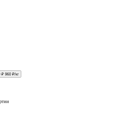
0 ₽
960 ₽/кг
артии