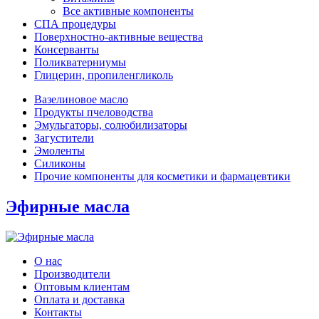
Все активные компоненты
СПА процедуры
Поверхностно-активные вещества
Консерванты
Поликватерниумы
Глицерин, пропиленгликоль
Вазелиновое масло
Продукты пчеловодства
Эмульгаторы, солюбилизаторы
Загустители
Эмоленты
Силиконы
Прочие компоненты для косметики и фармацевтики
Эфирные масла
О нас
Производители
Оптовым клиентам
Оплата и доставка
Контакты