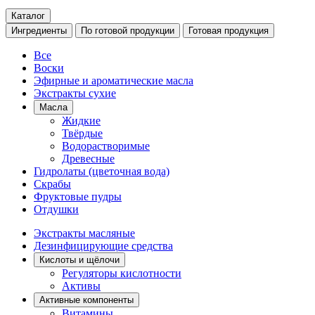
Каталог
Ингредиенты
По готовой продукции
Готовая продукция
Все
Воски
Эфирные и ароматические масла
Экстракты сухие
Масла
Жидкие
Твёрдые
Водорастворимые
Древесные
Гидролаты (цветочная вода)
Скрабы
Фруктовые пудры
Отдушки
Экстракты масляные
Дезинфицирующие средства
Кислоты и щёлочи
Регуляторы кислотности
Активы
Активные компоненты
Витамины