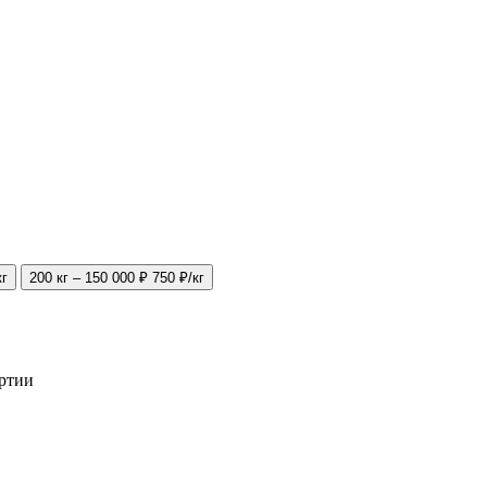
кг
200 кг – 150 000 ₽
750 ₽/кг
артии