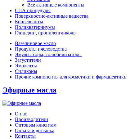
Все активные компоненты
СПА процедуры
Поверхностно-активные вещества
Консерванты
Поликватерниумы
Глицерин, пропиленгликоль
Вазелиновое масло
Продукты пчеловодства
Эмульгаторы, солюбилизаторы
Загустители
Эмоленты
Силиконы
Прочие компоненты для косметики и фармацевтики
Эфирные масла
О нас
Производители
Оптовым клиентам
Оплата и доставка
Контакты