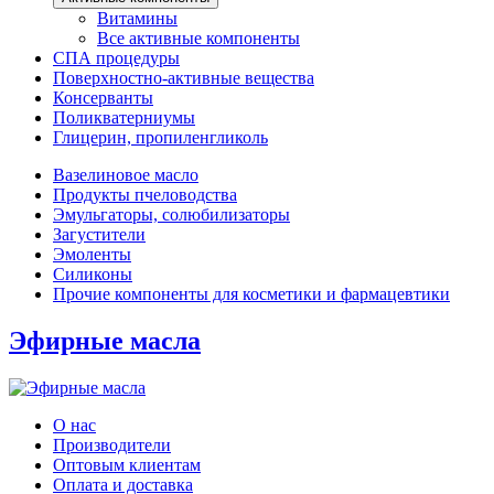
Витамины
Все активные компоненты
СПА процедуры
Поверхностно-активные вещества
Консерванты
Поликватерниумы
Глицерин, пропиленгликоль
Вазелиновое масло
Продукты пчеловодства
Эмульгаторы, солюбилизаторы
Загустители
Эмоленты
Силиконы
Прочие компоненты для косметики и фармацевтики
Эфирные масла
О нас
Производители
Оптовым клиентам
Оплата и доставка