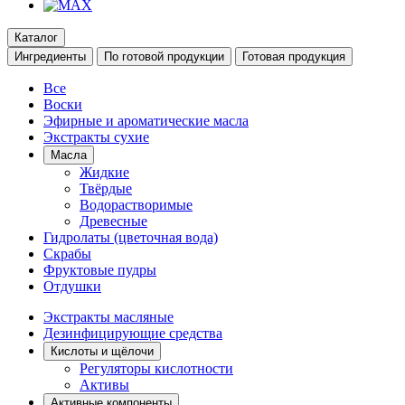
Каталог
Ингредиенты
По готовой продукции
Готовая продукция
Все
Воски
Эфирные и ароматические масла
Экстракты сухие
Масла
Жидкие
Твёрдые
Водорастворимые
Древесные
Гидролаты (цветочная вода)
Скрабы
Фруктовые пудры
Отдушки
Экстракты масляные
Дезинфицирующие средства
Кислоты и щёлочи
Регуляторы кислотности
Активы
Активные компоненты