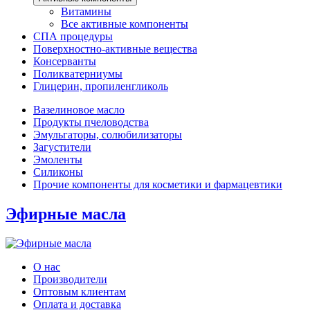
Витамины
Все активные компоненты
СПА процедуры
Поверхностно-активные вещества
Консерванты
Поликватерниумы
Глицерин, пропиленгликоль
Вазелиновое масло
Продукты пчеловодства
Эмульгаторы, солюбилизаторы
Загустители
Эмоленты
Силиконы
Прочие компоненты для косметики и фармацевтики
Эфирные масла
О нас
Производители
Оптовым клиентам
Оплата и доставка