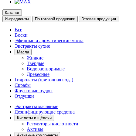
Каталог
Ингредиенты
По готовой продукции
Готовая продукция
Все
Воски
Эфирные и ароматические масла
Экстракты сухие
Масла
Жидкие
Твёрдые
Водорастворимые
Древесные
Гидролаты (цветочная вода)
Скрабы
Фруктовые пудры
Отдушки
Экстракты масляные
Дезинфицирующие средства
Кислоты и щёлочи
Регуляторы кислотности
Активы
Активные компоненты