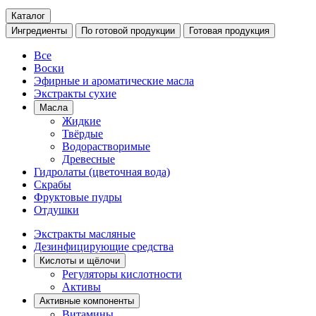
Каталог
Ингредиенты
По готовой продукции
Готовая продукция
Все
Воски
Эфирные и ароматические масла
Экстракты сухие
Масла
Жидкие
Твёрдые
Водорастворимые
Древесные
Гидролаты (цветочная вода)
Скрабы
Фруктовые пудры
Отдушки
Экстракты масляные
Дезинфицирующие средства
Кислоты и щёлочи
Регуляторы кислотности
Активы
Активные компоненты
Витамины