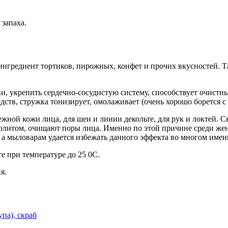
 запаха.
нгредиент тортиков, пирожных, конфет и прочих вкусностей. Та
ви, укрепить сердечно-сосудистую систему, способствует очистн
едств, стружка тонизирует, омолаживает (очень хорошо борется 
ежной кожи лица, для шеи и линии декольте, для рук и локтей. 
юлитом, очищают поры лица. Именно по этой причине среди жен
а мыловарам удается избежать данного эффекта во многом имен
е при температуре до 25 0С.
ия.
па), скраб