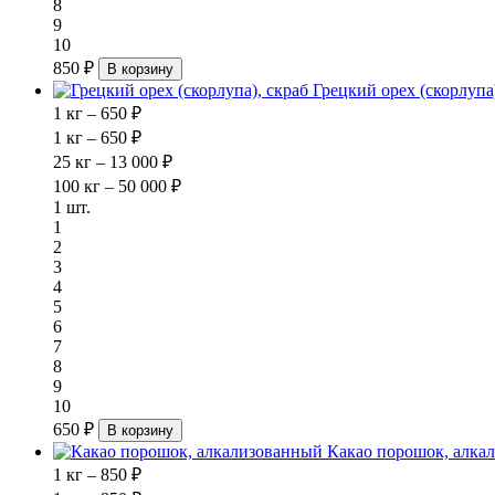
8
9
10
850 ₽
В корзину
Грецкий орех (скорлупа)
1 кг – 650 ₽
1 кг – 650 ₽
25 кг – 13 000 ₽
100 кг – 50 000 ₽
1 шт.
1
2
3
4
5
6
7
8
9
10
650 ₽
В корзину
Какао порошок, алка
1 кг – 850 ₽