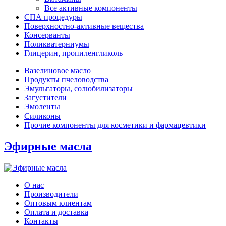
Все активные компоненты
СПА процедуры
Поверхностно-активные вещества
Консерванты
Поликватерниумы
Глицерин, пропиленгликоль
Вазелиновое масло
Продукты пчеловодства
Эмульгаторы, солюбилизаторы
Загустители
Эмоленты
Силиконы
Прочие компоненты для косметики и фармацевтики
Эфирные масла
О нас
Производители
Оптовым клиентам
Оплата и доставка
Контакты