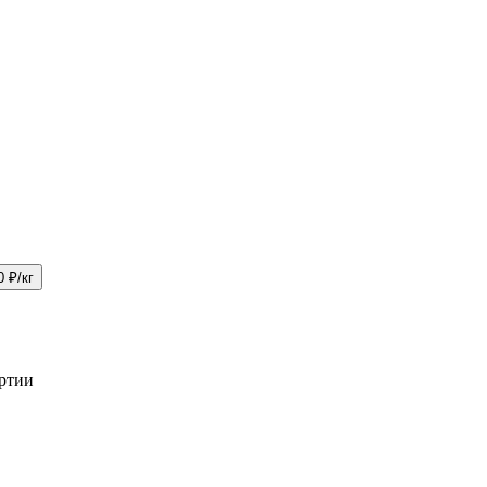
0 ₽/кг
артии