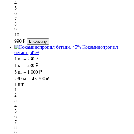
4
5
6
7
8
9
10
990 ₽
В корзину
Кокамидопропил
бетаин, 45%
1 кг – 230 ₽
1 кг – 230 ₽
5 кг – 1 000 ₽
230 кг – 43 700 ₽
1 шт.
1
2
3
4
5
6
7
8
9