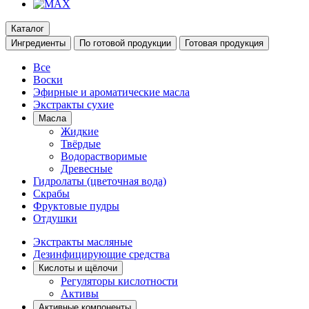
Каталог
Ингредиенты
По готовой продукции
Готовая продукция
Все
Воски
Эфирные и ароматические масла
Экстракты сухие
Масла
Жидкие
Твёрдые
Водорастворимые
Древесные
Гидролаты (цветочная вода)
Скрабы
Фруктовые пудры
Отдушки
Экстракты масляные
Дезинфицирующие средства
Кислоты и щёлочи
Регуляторы кислотности
Активы
Активные компоненты