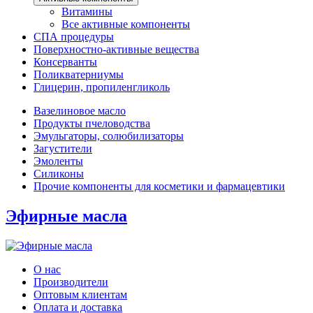
Витамины
Все активные компоненты
СПА процедуры
Поверхностно-активные вещества
Консерванты
Поликватерниумы
Глицерин, пропиленгликоль
Вазелиновое масло
Продукты пчеловодства
Эмульгаторы, солюбилизаторы
Загустители
Эмоленты
Силиконы
Прочие компоненты для косметики и фармацевтики
Эфирные масла
О нас
Производители
Оптовым клиентам
Оплата и доставка